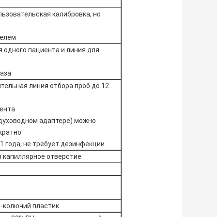
льзовательская калибровка, но
телем
я одного пациента и линия для
газа
тельная линия отбора проб до 12
иента
здуховодном адаптере) можно
кратно
 1 года, не требует дезинфекции
з капиллярное отверстие
8-колючий пластик