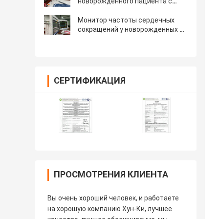
новорожденного пациента с
сенсорным экраном 6
стандартных параметров
Монитор частоты сердечных
сокращений у новорожденных с
множественным параметром с
ЭКГ
СЕРТИФИКАЦИЯ
ПРОСМОТРЕНИЯ КЛИЕНТА
Вы очень хороший человек, и работаете
на хорошую компанию Хун-Ки, лучшее