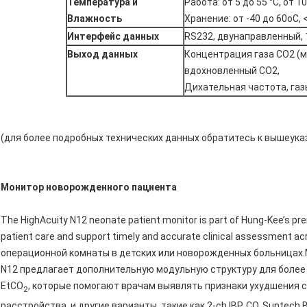
Температура и
Работа: от 5 до 55 °C, от
Влажность
Хранение: от -40 до 60oC,
Интерфейс данных
RS232, двунаправленный, 
Выход данных
Концентрация газа CO2 (м
вдохновленный CO2,
Дихательная частота, га
(для более подробных технических данных обратитесь к вышеук
Монитор новорожденного пациента
The HighAcuity N12 neonate patient monitor is part of Hung-Kee’s pr
patient care and support timely and accurate clinical assessment 
операционной комнаты в детских или новорожденных больницах.
N12 предлагает дополнительную модульную структуру для более 
EtCO
, которые помогают врачам выявлять признаки ухудшения 
2
расстройства, и другие варианты, такие как 2-ch IBP, CO, Suntec