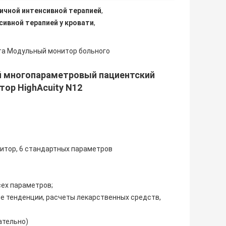
ичной интенсивной терапией
,
сивной терапией у кровати
,
та Модульный монитор больного
й многопараметровый пациентский
ор HighAcuity N12
итор, 6 стандартных параметров
сех параметров;
е тенденции, расчеты лекарственных средств,
ательно)