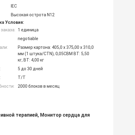
IEC
Высокая острота N12
ка Условия:
заказа:
1 единица
negotiable
али:
Размер картона: 405,0 x 375,00 x 310,0
мм (1 штука/CTN), 0,05CBM ВТ: 5,50
кг, ВТ: 4,00 кг
:
5 до 30 дней
:
T/T
бности:
2000 блоков в месяц
ивной терапией, Монитор сердца для