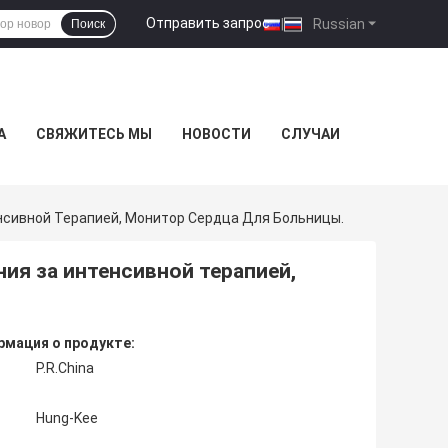
Отправить запрос
|
Russian
Поиск
А
СВЯЖИТЕСЬ МЫ
НОВОСТИ
СЛУЧАИ
сивной Терапией, Монитор Сердца Для Больницы.
я за интенсивной терапией,
мация о продукте:
P.R.China
Hung-Kee