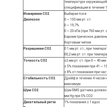
температуре окружающей с
спецификации в течение 
Измерение CO2
Выбирается в
Диапазон
0 ~ 150 мм рт. ст.
0 ~ 19,7%
0 ~ 20 кПа (при 760 мм рт. с
Барометрическое давлени
бортовым чипом
Разрешение CO2
0.1 мм рт. ст., при темпера
00,2 мм рт. ст. при темпера
Точность CO2
±2 мм рт. ст. при 0 ~ 40 мм 
± 5% показания при 41 ~ 15
± 8% от показания при ча
Стабильность CO2
Дрейф в течение 4 часов 
максимум.
Шум CO2
Шум RMS датчика должен 
мм Hg при 5% СО2
Дихательный ритм
1% показания ± 1 вдох