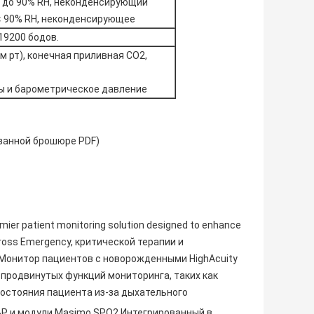
 10 до 90% RH, неконденсирующий
 < 90% RH, неконденсирующее
19200 бодов.
м рт), конечная приливная CO2,
зы и барометрическое давление
азанной брошюре PDF)
emier patient monitoring solution designed to enhance
across Emergency, критической терапии и
Монитор пациентов с новорожденными HighAcuity
продвинутых функций мониторинга, таких как
состояния пациента из-за дыхательного
h BP и модули Masimo SPO2.Интегрированный в