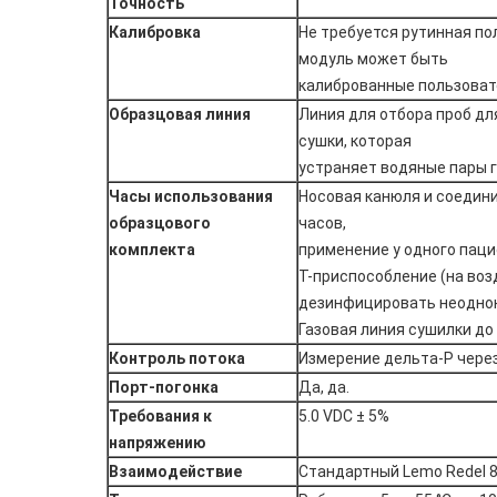
Точность
Калибровка
Не требуется рутинная по
модуль может быть
калиброванные пользова
Образцовая линия
Линия для отбора проб дл
сушки, которая
устраняет водяные пары 
Часы использования
Носовая канюля и соедини
образцового
часов,
комплекта
применение у одного пац
T-приспособление (на во
дезинфицировать неодно
Газовая линия сушилки до
Контроль потока
Измерение дельта-P чере
Порт-погонка
Да, да.
Требования к
5.0 VDC ± 5%
напряжению
Взаимодействие
Стандартный Lemo Redel 