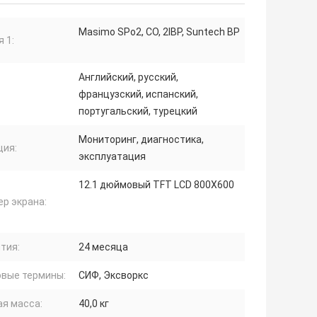
Masimo SPo2, CO, 2IBP, Suntech BP
 1:
Английский, русский,
французский, испанский,
португальский, турецкий
Мониторинг, диагностика,
ция:
эксплуатация
12.1 дюймовый TFT LCD 800X600
р экрана:
тия:
24 месяца
овые термины:
СИФ, Эксворкс
ая масса:
40,0 кг