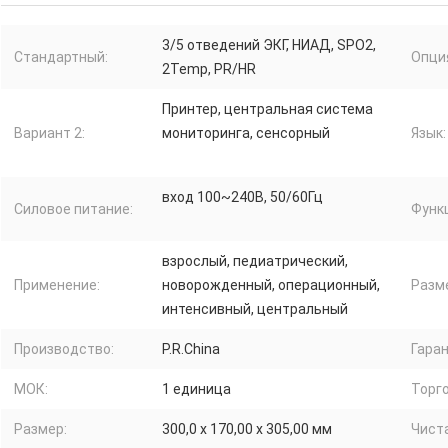
3/5 отведений ЭКГ, НИАД, SPO2,
Стандартный:
Опция
2Temp, PR/HR
Принтер, центральная система
Вариант 2:
мониторинга, сенсорный
Язык:
вход 100~240В, 50/60Гц
Силовое питание:
Функ
взрослый, педиатрический,
Применение:
новорожденный, операционный,
Разме
интенсивный, центральный
Производство:
P.R.China
Гаран
МОК:
1 единица
Торг
Размер:
300,0 х 170,00 х 305,00 мм
Чист