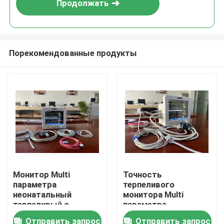
Продолжать
Порекомендованные продукты
Дом
Монитор Multi
Точность
параметра
терпеливого
Продукты
неонатальный
монитора Multi
терпеливый с
параметра
измерением Temp
неонатальная
Отправить запрос
Отправить запрос
Видео