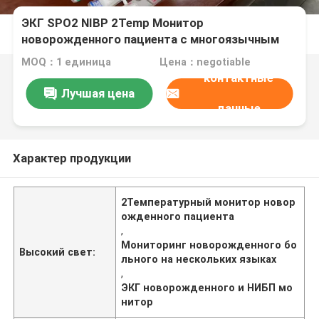
ЭКГ SPO2 NIBP 2Temp Монитор
новорожденного пациента с многоязычным
12,1-дюймовым экраном
MOQ：1 единица
Цена：negotiable
контактные
Лучшая цена
данные
Характер продукции
2Температурный монитор новор
ожденного пациента
,
Мониторинг новорожденного бо
Высокий свет:
льного на нескольких языках
,
ЭКГ новорожденного и НИБП мо
нитор