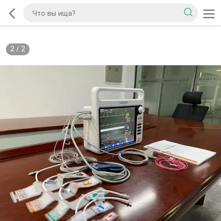
2
/
2