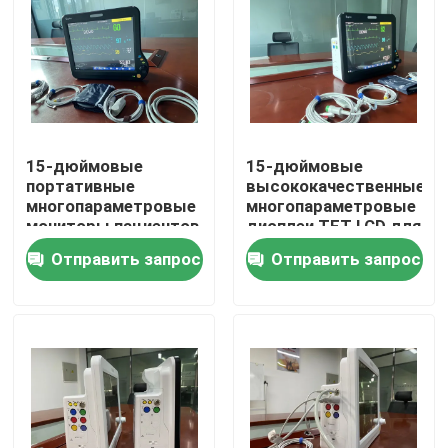
15-дюймовые
15-дюймовые
портативные
высококачественные
многопараметровые
многопараметровые
мониторы пациентов
дисплеи TFT LCD для
с совместимостью
пациентов,
Отправить запрос
Отправить запрос
HL7, выходом
используемые в
данных USB, VGA,
отделениях
вызовом медсестры
хирургии,
Дом
и жизненно важными
интенсивной терапии,
сигналами
клинической терапии
и новорожденных
Продукты
Видео