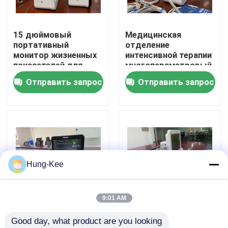
Шоу VR
15 дюймовый
Медицинская
портативный
отделение
монитор жизненных
интенсивной терапии
О нас
показателей для
многопараметровый
контроля сердечных
пациент монитор 15
Отправить запрос
Отправить запрос
сокращений в
дюймов с
Путешествие фабрики
отделении
сенсорным экраном
интенсивной терапии
Проверка качества
Свяжитесь мы
Hung-Kee
Новости
9:01 AM
Модульный монитор
Медицинский центр
Good day, what product are you looking 
Случаи
сердечного ритма
интенсивной терапии,