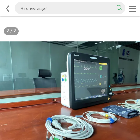
2
/
2