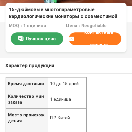
15-дюймовые многопараметровые
кардиологические мониторы с совместимой
функцией HL7, применяемые в отделениях
MOQ：1 единица
Цена：Neogotiable
оперативной помощи, интенсивной терапии,
контактные
клинической терапии, общего отделения
Лучшая цена
данные
Характер продукции
Время доставки
10 до 15 дней
Количество мин
1 единица
заказа
Место происхож
П.Р. Китай
дения