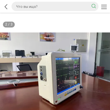
2
/
3