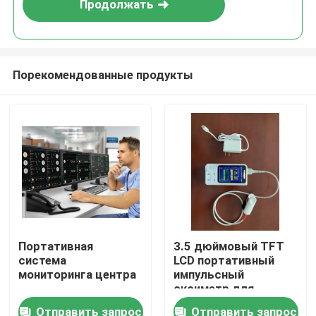
Продолжать
Порекомендованные продукты
Дом
Портативная
3.5 дюймовый TFT
система
LCD портативный
Продукты
мониторинга центра
импульсный
оксиметр для
мониторинга EtCO2 и
Отправить запрос
Отправить запрос
Видео