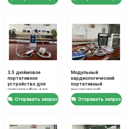
SPO2
Шоу VR
О нас
Путешествие фабрики
Проверка качества
3.5 дюймовое
Модульный
портативное
кардиологический
устройство для
портативный
Свяжитесь мы
капнографии для
пациентский
взрослых / детей /
монитор для скорой
Отправить запрос
Отправить запрос
новорожденных
помощи ICU OEM
ODM
Новости
Случаи