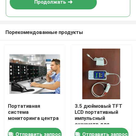
Продолжать
Порекомендованные продукты
Дом
Портативная
3.5 дюймовый TFT
система
LCD портативный
Продукты
мониторинга центра
импульсный
оксиметр для
мониторинга EtCO2 и
Отправить запрос
Отправить запрос
Видео