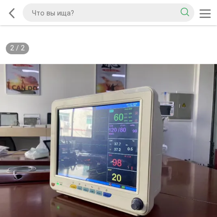
2
/
2