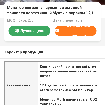
Монитор пациента параметра высокой
точности портативный Мулти с экраном 12,1
дюймов ТФТ ЛКД
MOQ：блок 200
Цена：negotiable
контактные
Лучшая цена
данные
Характер продукции
Клинический портативный мног
опараметровый пациентский мо
нитор
,
Высокий свет:
12.1 дюймовый портативный мн
огопараметрический монитор
,
Монитор Multi параметра ETCO2
терпеливый