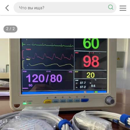
2
/
2