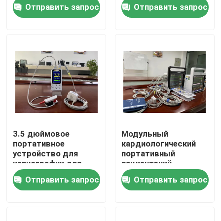
мониторинга EtCO2 и
Отправить запрос
Отправить запрос
SPO2
Шоу VR
О нас
Путешествие фабрики
Проверка качества
3.5 дюймовое
Модульный
портативное
кардиологический
Свяжитесь мы
устройство для
портативный
капнографии для
пациентский
взрослых / детей /
монитор для скорой
Отправить запрос
Отправить запрос
новорожденных
помощи ICU OEM
Новости
ODM
Случаи