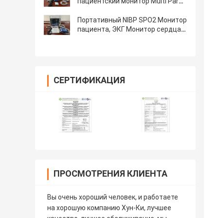
кардиомонитора
пациентский монитор Multi Para
для взрослых детей
новорожденных
Портативный NIBP SPO2 Монитор
пациента, ЭКГ Монитор сердца
для больницы ICU
СЕРТИФИКАЦИЯ
ПРОСМОТРЕНИЯ КЛИЕНТА
Вы очень хороший человек, и работаете
на хорошую компанию Хун-Ки, лучшее