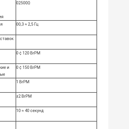
02500Ω
ия
ая
00,3 ≈ 2,5 Гц
 ставок
0 ¢ 120 BrPM
кие и
0 ¢ 150 BrPM
ные
1 BrPM
±2 BrPM
10 ≈ 40 секунд