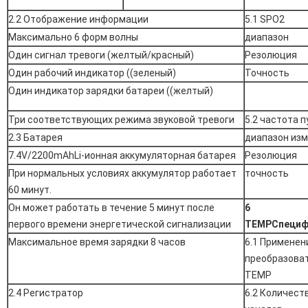
2.2 Отображение информации
5.1 SPO2
Максимально 6 форм волны
диапазон
Один сигнал тревоги (желтый/красный)
Резолюция
Один рабочий индикатор ((зеленый)
Точность
Один индикатор зарядки батареи ((желтый)
Три соответствующих режима звуковой тревоги
5.2 частота 
2.3 Батарея
диапазон из
7.4V/2200mAhLi-ионная аккумуляторная батарея
Резолюция
При нормальных условиях аккумулятор работает
точность
60 минут.
Он может работать в течение 5 минут после
6
первого времени энергетической сигнализации
TEMP
Специф
Максимальное время зарядки 8 часов
6.1 Применен
преобразова
TEMP
2.4 Регистратор
6.2 Количест