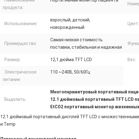
Наименование
Портативный монитор пациента
Номе
продукта:
взрослый, детский,
Использование:
Цвет:
новорожденный
Самая низкая стоимость
Преимущество:
Функ
поставки, стабильная и надежная
Размер:
12,1 дюйма TFT LCD
Вес:
Электрическое
110 ~240В, 50/60Гц
питание:
Многопараметровый портативный паци
Выделить:
12.1 дюймовый портативный TFT LCD п
EtCO2 портативный монитор жизненных
12.1 дюймовый портативный дисплей TFT LCD с множественными 
и Temp