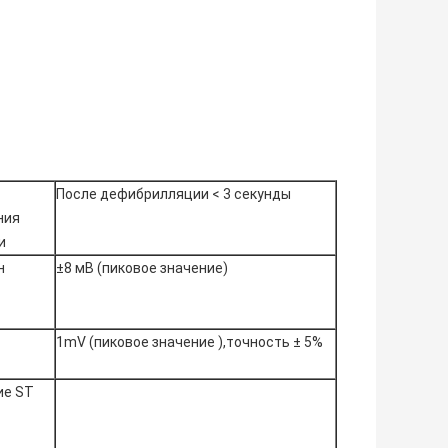
После дефибрилляции < 3 секунды
ния
и
н
±8 мВ (пиковое значение)
1mV (пиковое значение ),точность ± 5%
ие ST