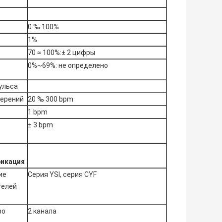
0 ‰ 100%
1%
70 ≈ 100%:± 2 цифры
0%~69%: не определено
пульса
мерений
20 ‰ 300 bpm
1 bpm
± 3 bpm
икация
ие
Серия YSI, серия CYF
телей
во
2 канала