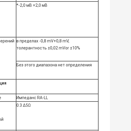
*-2,0 мВ +2,0 мВ
мерений
в пределах -0,8 mV+0,8 mV,
толерантность ±0,02 mVor ±10%
Без этого диапазона нет определения
ция
е
Импеданс RA-LL
0.3 ∆5Ω
ой