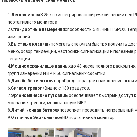
Переносный пациентский монитор
1.
Легкая масса
3,25 кг с интегрированной ручкой, легкий вес
портативного монитора
2.
Стандартные измерения
способность ЭКГ, НИБП, SPO2, Te
измерений
3.
Быстрые клавиши
помогать опекунам быстро получить дост
меню, обзор тенденций, настройки сигнализации и полезные
тенденции
4.
Мощное хранилище данных
до 48 часов полного раскрытия,
групп измерений NIBP и 60 сигнальных событий
5.
Дизайн без вентилятора
Предотвращает накопление пыли и
6.
Сигнал тревоги
Видно с 180 градусов.
7.
Эргономические пуговицы
обеспечивает быстрый доступ к
молчание тревоги, меню и запуск NIBP
8.
Литий-ионная батарея
позволяет проводить непрерывный м
9.
Отличное Экономичное
HD портативный монитор