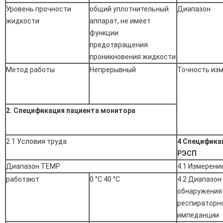
Уровень прочности
общий уплотнительный
Диапазон
жидкости
аппарат, не имеет
функции
предотвращения
проникновения жидкости
Метод работы
Непрерывный
Точность из
2. Спецификация пациента монитора
2.1 Условия труда
4 Специфика
РЭСП
Диапазон TEMP
4.1 Измерени
работают
0 °C 40 °C
4.2 Диапазон
обнаружения
респираторн
импеданции