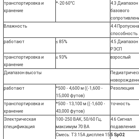
транспортировка и
*-20 60°C
4.3 Диапазон
хранение
базового
сопротивлен
Влажность
4.4 Пропускн
способность
работают
≤ 85%
4.5 Диапазон
РЭСП
транспортировка и
≤ 93%
взрослый
хранение
Диапазон высоты
Педиатричес
новорожден
работают
*500 - 4,600 м ((-1,600 -
Резолюция
15,000 футов)
транспортировка и
*500 - 13,100 м ((-1,600 -
точность
хранение
43,000 футов)
Электрическая
100-250 ВАК, 50/60 Гц,
4.6 Сигнал
спецификация
максимум 70 ВА
подавления
Смесь: T3.15A дисплея 15
5 SpO2