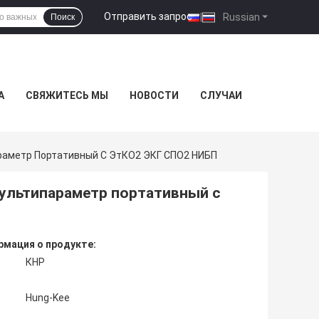
Отправить запрос
|
Russian
Поиск
А
СВЯЖИТЕСЬ МЫ
НОВОСТИ
СЛУЧАИ
аметр Портативный С ЭтКО2 ЭКГ СПО2 НИБП
ультипараметр портативный с
мация о продукте:
КНР
Hung-Kee