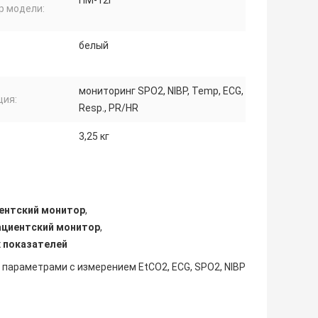
ПМ-12Г
р модели:
белый
мониторинг SPO2, NIBP, Temp, ECG,
ция:
Resp., PR/HR
3,25 кг
ентский монитор
,
ациентский монитор
,
 показателей
параметрами с измерением EtCO2, ECG, SPO2, NIBP