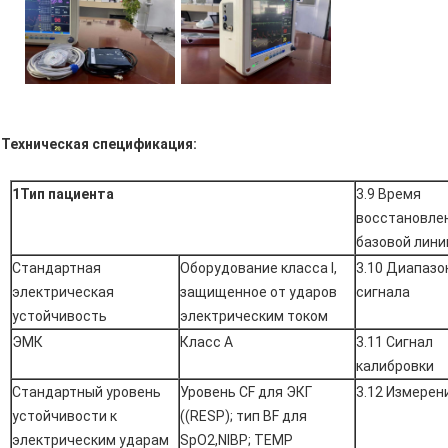
Техническая спецификация:
1Тип пациента
3.9 Время
восстановле
базовой лини
Стандартная
Оборудование класса I,
3.10 Диапазо
электрическая
защищенное от ударов
сигнала
устойчивость
электрическим током
ЭМК
Класс А
3.11 Сигнал
калибровки
Стандартный уровень
Уровень CF для ЭКГ
3.12 Измерен
устойчивости к
((RESP); тип BF для
электрическим ударам
SpO2,NIBP; TEMP