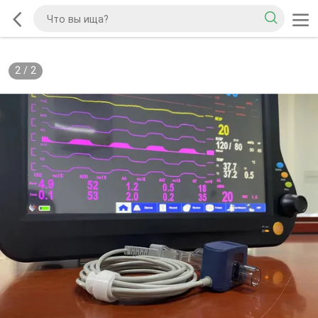
2
/
2