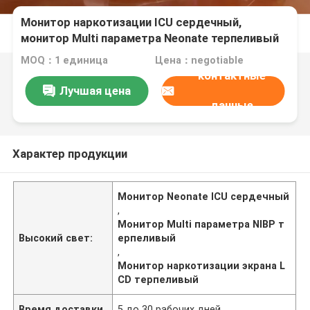
Монитор наркотизации ICU сердечный,
монитор Multi параметра Neonate терпеливый
MOQ：1 единица
Цена：negotiable
контактные
Лучшая цена
данные
Характер продукции
Монитор Neonate ICU сердечный
,
Монитор Multi параметра NIBP т
Высокий свет:
ерпеливый
,
Монитор наркотизации экрана L
CD терпеливый
Время доставки
5 до 30 рабочих дней