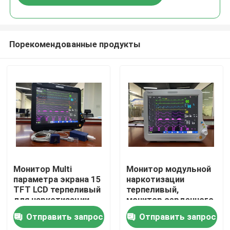
Порекомендованные продукты
Дом
Монитор Multi
Монитор модульной
параметра экрана 15
наркотизации
TFT LCD терпеливый
терпеливый,
Продукты
для наркотизации
монитор сердечного
ICU сердечной
Neonate ICU
Отправить запрос
Отправить запрос
терпеливый
Видео