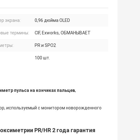
р экрана:
0,96 дюйма OLED
овые термины:
CIF, Exworks, ОБМАНЫВАЕТ
метры:
PR и SPO2
100 шт.
иметр пульса на кончиках пальцев
,
ор, используемый с монитором новорожденного
оксиметрии PR/HR 2 года гарантия