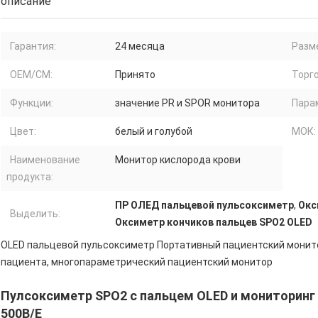
описание
Гарантия:
24 месяца
Разме
OEM/CM:
Принято
Торг
Функции:
значение PR и SPOR монитора
Пара
Цвет:
белый и голубой
МОК:
Наименование
Монитор кислорода крови
продукта:
ПР ОЛЕД пальцевой пульсоксиметр
,
Окс
Выделить:
Оксиметр кончиков пальцев SPO2 OLED
OLED пальцевой пульсоксиметр Портативный пациентский монит
пациента, многопараметрический пациентский монитор
Пулсоксиметр SPO2 с пальцем OLED и мониторинг 
500B/E