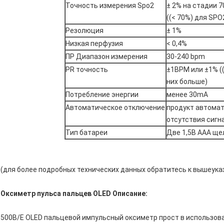
Точность измерения Spo2
± 2% на стадии 
((< 70%) для SPO
Резолюция
± 1%
Низкая перфузия
< 0,4%
ПР Диапазон измерения
30-240 bpm
PR точность
±1BPM или ±1% ((
них больше)
Потребление энергии
менее 30mA
Автоматическое отключение
продукт автомат
отсутствия сигна
Тип батареи
Две 1,5В AAA ще
(для более подробных технических данных обратитесь к вышеук
Оксиметр пульса пальцев OLED Описание:
500B/E OLED пальцевой импульсный оксиметр прост в использова