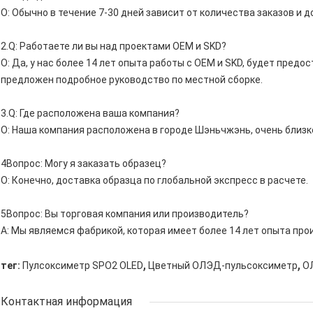
О: Обычно в течение 7-30 дней зависит от количества заказов и 
2.Q: Работаете ли вы над проектами OEM и SKD?
О: Да, у нас более 14 лет опыта работы с OEM и SKD, будет пред
предложен подробное руководство по местной сборке.
3.Q: Где расположена ваша компания?
О: Наша компания расположена в городе Шэньчжэнь, очень близко
4Вопрос: Могу я заказать образец?
О: Конечно, доставка образца по глобальной экспресс в расчете.
5Вопрос: Вы торговая компания или производитель?
A: Мы являемся фабрикой, которая имеет более 14 лет опыта про
,
,
тег:
Пулсоксиметр SPO2 OLED
Цветный ОЛЭД-пульсоксиметр
О
Контактная информация