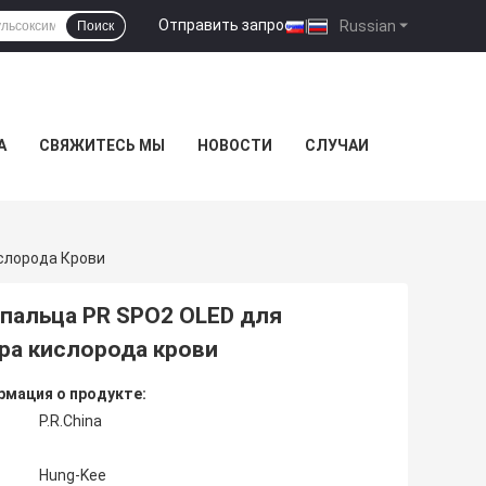
Отправить запрос
|
Russian
Поиск
А
СВЯЖИТЕСЬ МЫ
НОВОСТИ
СЛУЧАИ
слорода Крови
пальца PR SPO2 OLED для
ра кислорода крови
мация о продукте:
P.R.China
Hung-Kee