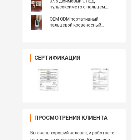
SpO2 пульса
0.96 дюймовый ОЛЕД-
пульсоксиметр с пальцем
Малый ручной
четырехнаправленный
OEM ODM портативный
регулируемый
пальцевой кровеносный
кислородный пульсовый
монитор оксиметр с OLED
СЕРТИФИКАЦИЯ
ПРОСМОТРЕНИЯ КЛИЕНТА
Вы очень хороший человек, и работаете
на хорошую компанию Хун-Ки, лучшее