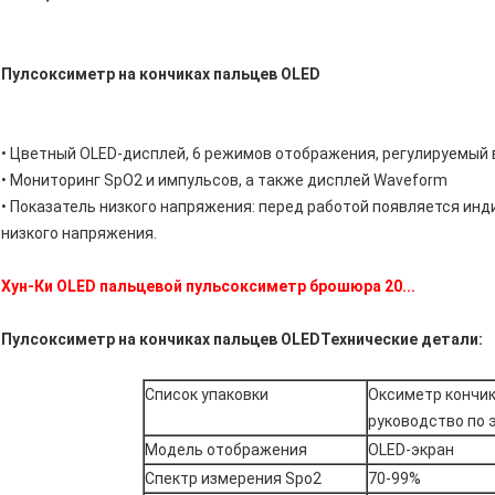
Пулсоксиметр на кончиках пальцев OLED
• Цветный OLED-дисплей, 6 режимов отображения, регулируемый 
• Мониторинг SpO2 и импульсов, а также дисплей Waveform
• Показатель низкого напряжения: перед работой появляется инди
низкого напряжения.
Хун-Ки OLED пальцевой пульсоксиметр брошюра 20...
Пулсоксиметр на кончиках пальцев OLED
Технические детали:
Список упаковки
Оксиметр кончик
руководство по 
Модель отображения
OLED-экран
Спектр измерения Spo2
70-99%