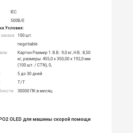
IEC
500B/E
ка Условия:
заказа:
100 шт.
negotiable
али:
Картон Размер 1: В.В.: 9,0 кг, Н.В.: 8,50
кг, размеры: 455,0 x 350,00 x 192,0 мм
(100 шт. / CTN), 0,
:
5 до 30 дней
:
T/T
бности:
30000 ПК в месяц
SPO2 OLED для машины скорой помощи