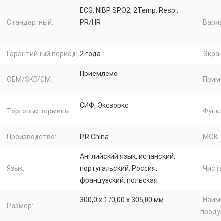
ECG, NIBP, SPO2, 2Temp, Resp.,
Стандартный:
PR/HR
Вари
Гарантийный период:
2 года
Экран
Приемлемо
OEM/SKD/CM:
Прим
СИФ, Эксворкс
Торговые термины:
Функ
Производство:
P.R.China
МОК:
Английский язык, испанский,
Язык:
португальский, Россия,
Чист
французский, польская
300,0 х 170,00 х 305,00 мм
Наим
Размер:
проду