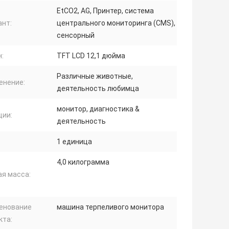
EtCO2, AG, Принтер, система
ант:
центрального мониторинга (CMS),
сенсорный
:
TFT LCD 12,1 дюйма
Различные животные,
енение:
деятельность любимца
монитор, диагностика &
ции:
деятельность
1 единица
4,0 килограмма
ая масса:
енование
машина терпеливого монитора
кта: