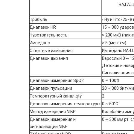
RA,LA,LL
Прибыль
- Ну и что?25- Я 
Диапазон HR
15 ~ 300 ударов
Чувствительность
> 200 мкВ (пик-
Импеданс
> 5 (мегохм)
Ответные измерения
Импеданс RA-L
Диапазон дыхания
Взрослый 0 ~ 1
Детские и ново
Сигнализация а
Диапазон измерения SpO2
0 ~ 100%
Диапазон пульсации
20 ~ 300 бит/м
Температурный канал qty
2
Диапазон измерения температуры
0 ~ 50°C
Метод измерения NIBP
Колебания имп
Диапазон измерения и
0 ~ 300 мм рт. с
сигнализации NIBP