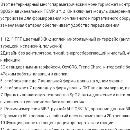
Этот ветеринарный многопараметрический монитор может контрол
SpO2 и двуканальный TEMP и т. д. Он включает модуль измерени
устройстве для формирования компактного и портативного обору
заменяемая батарея обеспечивает удобство передвижения.
1. 12.1'' TFT цветный ЖК-дисплей, многоязычный интерфейс (англ
турецкий, испанский, польский)
2Дизайн без вентилятора, тихий, энергосберегающий и чистый, 
инфекции.
3С стандартным интерфейсом, OxyCRG, Trend Chard, интерфейс б
4Режим работы: клавиши и кнопки.
5. отображение до 7-канальной формы волны на одном экране.
6. отображает 7-проводную форму волны ЭКГ на одном экране, и 
7. Принять аналоговую технологию SpO2, анти-движение и анти-
выполнено в условиях слабого заполнения.
8. Режим измерения NIBP: ручной/AUTO/STAT, хранение данных NIB
9Просмотр 60 тревожных событий всех параметров и 20 тревожн
10.Функции расчета концентрации препарата и титрации.
11. Напечатать данные таблицы трендов с помощью одной клави