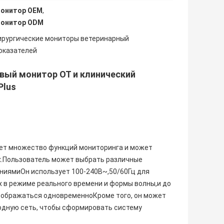
монитор OEM
,
монитор ODM
ирургические мониторы ветеринарный
оказателей
вый монитор ОТ и клинический
Plus
ет множество функций мониторинга и может
ых.Пользователь может выбрать различные
ниямиОн использует 100-240В~,50/60Гц для
х в режиме реального времени и формы волны,и до
тображаться одновременноКроме того, он может
одную сеть, чтобы сформировать систему