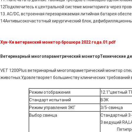
12Подключитесь к центральной системе мониторинга через пров
13. AC/DC, встроенная перезаряжаемая литийная батарея обесп
14Антивысокочастотный хирургический блок, дефибрилляционны
Хун-Ки ветеранский монитор брошюра 2022 года.01.pdf
Ветеринарный многопараметрический монитор
Технические де
VET 1200Plus ветеринарный многопараметрический монитор спец
животных.Удовлетворяет большинству клинических требований 
Режим отображения
12.1''цветный T
Стандарт испытаний
ВЭК
Режим управления ЭКГ
3/5-свинца
Выбор свинца
Стандартный 3-
3 ведущий RA,LA,
Пятипр