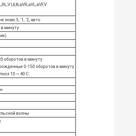
,RL,V:I,II,III,aVR,aVL,aVF,V
не знаю.5, '1, '2, авто
 в минуту
пик)
L
20 оборотов в минуту
рожденные 0-150 оборотов в минуту
пноэ 10 ~ 40 С
ин
ульсной волны
т.