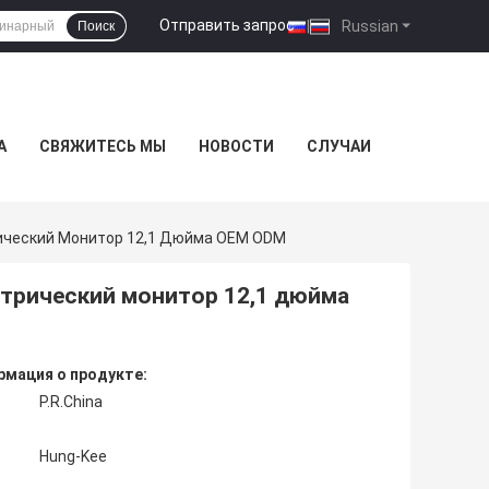
Отправить запрос
|
Russian
Поиск
А
СВЯЖИТЕСЬ МЫ
НОВОСТИ
СЛУЧАИ
ческий Монитор 12,1 Дюйма OEM ODM
трический монитор 12,1 дюйма
мация о продукте:
P.R.China
Hung-Kee