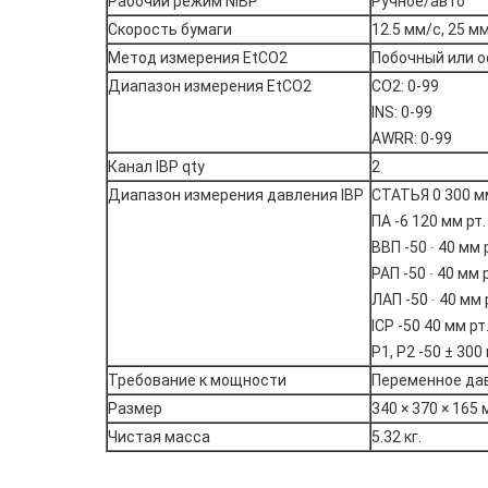
Рабочий режим NIBP
Ручное/авто
Скорость бумаги
12.5 мм/с, 25 м
Метод измерения EtCO2
Побочный или о
Диапазон измерения EtCO2
CO2: 0-99
INS: 0-99
AWRR: 0-99
Канал IBP qty
2
Диапазон измерения давления IBP
СТАТЬЯ 0 300 мм
ПА -6 120 мм рт.
ВВП -50 ∙ 40 мм р
РАП -50 ∙ 40 мм р
ЛАП -50 ∙ 40 мм р
ICP -50 40 мм рт
P1, P2 -50 ± 300 
Требование к мощности
Переменное давл
Размер
340 × 370 × 165
Чистая масса
5.32 кг.