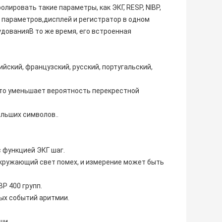
ировать такие параметры, как ЭКГ, RESP, NIBP,
я параметров,дисплей и регистратор в одном
дованияВ то же время, его встроенная
ийский, французский, русский, португальский,
что уменьшает вероятность перекрестной
ольших символов..
с функцией ЭКГ шаг.
окружающий свет помех, и измерение может быть
P 400 групп.
ых событий аритмии.
ши.