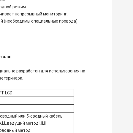
одной режим.
ечивает непрерывный мониторинг.
й (необходимы специальные провода).
тали:
иально разработан для использования на
ветеринара.
FT LCD
сводный или 5-сводный кабель
LL,ведущий метод:I,II,III
оводный метод