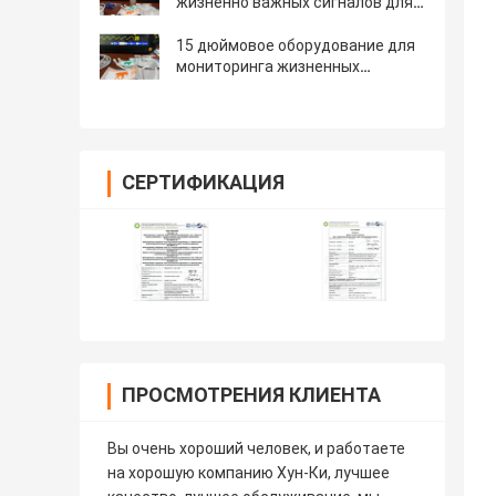
жизненно важных сигналов для
пациентов-ветеринаров на
разных языках
15 дюймовое оборудование для
мониторинга жизненных
показателей для ветеринарного
пациента
СЕРТИФИКАЦИЯ
ПРОСМОТРЕНИЯ КЛИЕНТА
Вы очень хороший человек, и работаете
на хорошую компанию Хун-Ки, лучшее