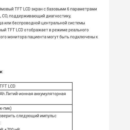
ймовый TFT LCD экран с базовыми 6 параметрами
CO2, CO, поддерживающий диагностику,
да или беспроводной центральной системы
тный TFT LCD отображает в режиме реального
ого монитора пациента могут быть подключены к
и:
 TFT LCD
Ah Литий-ионная аккумуляторная
к-пик)
оверить следующий импульс
:
мВ ±700 мВ