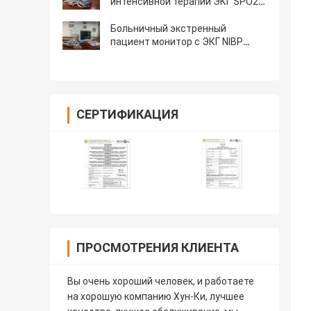
интенсивной терапии ЭКГ SPO2 и
НИБП Монитор многопараметров
для больницы
Больничный экстренный
пациент монитор с ЭКГ NIBP
SPO2
СЕРТИФИКАЦИЯ
ПРОСМОТРЕНИЯ КЛИЕНТА
Вы очень хороший человек, и работаете
на хорошую компанию Хун-Ки, лучшее