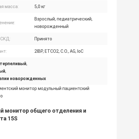
ая масса:
5,0 кг
Взрослый, педиатрический,
енение:
новорожденный
СКД:
Принято
нт:
2IBP, ETCO2, C.O., AG, IoC
 терпеливый
,
вый
,
рапии новорожденных
иентский монитор модульный пациентский
го
й монитор общего отделения и
та 15S