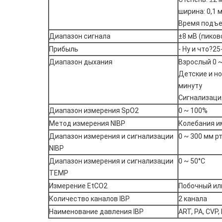
ширина: 0,1 
Время подъе
Диапазон сигнала
±8 мВ (пиков
Прибыль
- Ну и что?25-
Диапазон дыхания
Взрослый 0 ~
Детские и н
минуту
Сигнализация
Диапазон измерения SpO2
0 ~ 100%
Метод измерения NIBP
Колебания и
Диапазон измерения и сигнализации
0 ~ 300 мм рт
NIBP
Диапазон измерения и сигнализации
0 ~ 50°C
TEMP
Измерение EtCO2
Побочный ил
Количество каналов IBP
2 канала
Наименование давления IBP
ART, PA, CVP, 