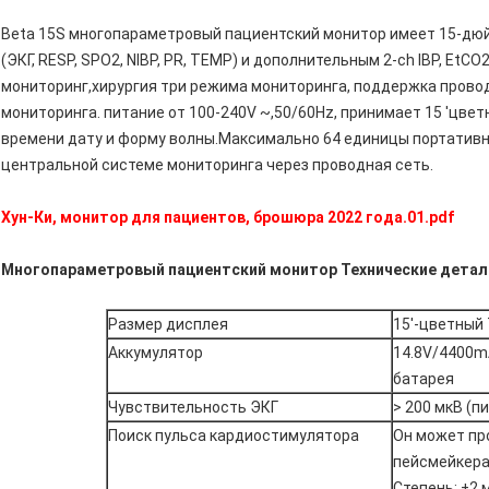
Beta 15S многопараметровый пациентский монитор имеет 15-дю
(ЭКГ, RESP, SPO2, NIBP, PR, TEMP) и дополнительным 2-ch IBP, Et
мониторинг,хирургия три режима мониторинга, поддержка прово
мониторинга. питание от 100-240V ~,50/60Hz, принимает 15 'цве
времени дату и форму волны.Максимально 64 единицы портативн
центральной системе мониторинга через проводная сеть.
Хун-Ки, монитор для пациентов, брошюра 2022 года.01.pdf
Многопараметровый пациентский монитор Технические детал
Размер дисплея
15'-цветный
Аккумулятор
14.8V/4400m
батарея
Чувствительность ЭКГ
> 200 мкВ (пи
Поиск пульса кардиостимулятора
Он может пр
пейсмейкера
Степень: ±2 