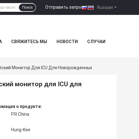
Отправить запрос
|
Russian
Поиск
А
СВЯЖИТЕСЬ МЫ
НОВОСТИ
СЛУЧАИ
ский Монитор Для ICU Для Новорожденных
кий монитор для ICU для
мация о продукте:
P.R.China
Hung-Kee