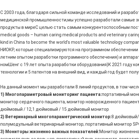
С 2003 года, благодаря сильной команде исследований и разрабо
медицинской промышленности,мы успешно разработали самые э
продукты в миреС целью стать самым конкурентоспособным постав
medical goods – human caring medical products and veterinary caring 
kind in China to become the world's most valuable technology co
НИОКР, которые специализируются на программном обеспечении (
летним опытом разработки программного обеспечения) и аппарат
номШенг с 19 лет опыта разработки оборудования)К 2021 году ко
технологии и 5 патентов на внешний вид, и каждый год будет полу
На данный момент мы разработали 8 линий продуктов, в том числ
1) Многопараметровый мониторинг пациента:
портативный мон
монитор сердечного пациента, монитор новорожденного пациента
дюймовый / 12,1 дюймовый / 15 дюймовый монитор
2) Ветеринарный многопараметрический монитор:
8 дюймовый/
полумодульный ветеринарный монитор; портативный монитор SP
3) Мониторы жизненно важных показателей:
Монитор жизненно