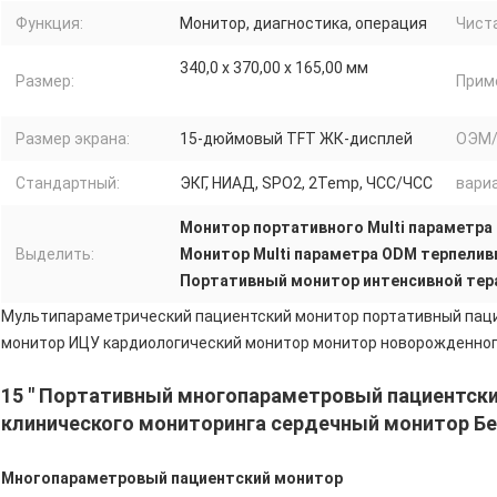
Функция:
Монитор, диагностика, операция
Чист
340,0 х 370,00 х 165,00 мм
Размер:
Прим
Размер экрана:
15-дюймовый TFT ЖК-дисплей
ОЭМ/
Стандартный:
ЭКГ, НИАД, SPO2, 2Temp, ЧСС/ЧСС
вариа
Монитор портативного Multi параметра
Выделить:
Монитор Multi параметра ODM терпели
Портативный монитор интенсивной те
Мультипараметрический пациентский монитор портативный пац
монитор ИЦУ кардиологический монитор монитор новорожденно
15 " Портативный многопараметровый пациентски
клинического мониторинга сердечный монитор Бе
Многопараметровый пациентский монитор