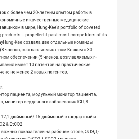
ток с более чем 20-летним опытом работы в
кономичные и качественные медицинские
щиком в мире, Hung-Kee's portfolio of coveted
products -- propelled it past most competitors of its
mpanyHung-Kee создала две отдельные команды
8 членов, возглавляемых г-ном Квоком с 30-
ном обеспечении (5 членов, возглавляемых г-
мпания имеет 10 патентов на практические
чено не менее 2 новых патентов.
е:
итор пациента, модульный монитор пациента,
, монитор сердечного заболевания ICU, 8
 12,1 дюймовый/ 15 дюймовый стандартный и
O2 & EtCO2
 важных показателей на рабочем столе, ОЛЭД-