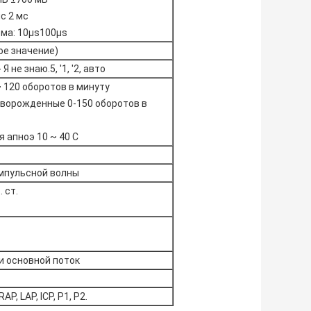
мс 2 мс
ма: 10μs100μs
ое значение)
 Я не знаю.5, '1, '2, авто
 120 оборотов в минуту
оворожденные 0-150 оборотов в
 апноэ 10 ~ 40 С
мпульсной волны
. ст.
и основной поток
RAP, LAP, ICP, P1, P2.