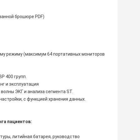
азанной брошюре PDF)
ому режиму (максимум 64 портативных мониторов
P 400 групп.
нг и эксплуатация
волны ЭКГ и анализа сегмента ST.
астройки, с функцией хранения данных.
га пациентов:
атуры, литийная батарея, руководство