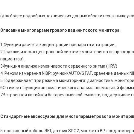
(для более подробных технических данных обратитесь к вышеук
Описание многопараметрового пациентского монитора:
1.Функции расчета концентрации препарата и титрации.
2Подключитесь к центральной системе мониторинга по проводн
пациентов).
3Функция анализа изменчивости сердечного ритма (HRV)
4. Режим измерения NIBP: ручной/AUTO/STAT, хранение данных NIB
5Поддерживает три режима мониторинга: диагностика, монитори
6Он имеет функции автоматического анализа аномальной формы 
7Встроенная литийная батарея высокой емкости; поддерживает н
Стандартные аксессуары для многопараметрового мониторин
5-волоконный кабель ЭКГ, датчик SPO2, манжета BP, зонд темпер