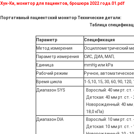
Хун-Ки, монитор для пациентов, брошюра 2022 года.01.pdf
Портативный пациентский монитор Технические детали:
Таблица спецификац
Параметр
Спецификация
Метод измерения
Осциллометрический м
Параметр измерения
СИС, ДИА, МАП,
Единица
mmHg или kPa
Рабочий режим
Ручное, автоматическое
Время цикла
1-5,10, 15, 30, 60, 90, 120
Диапазон SYS
Взрослый: 40 мм рт. ст. -
Детская: 40 мм рт. ст. - 
Новорожденный: 40 мм рт.
18,0 кПа)
Диапазон DIA
Взрослый: 10 мм рт. ст. -
Детская: 10 мм рт. ст. - 
Новорожденный: 10 - 100 