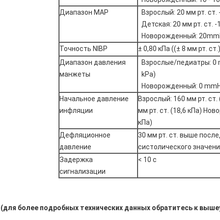
Диапазон MAP
Взрослый: 20 мм рт. ст. -
Детская: 20 мм рт. ст. -
Новорожденный: 20mmH
Точность NIBP
± 0,80 кПа ((± 8 мм рт. ст.
Диапазон давления
Взрослые/педиатры: 0 m
манжеты
kPa)
Новорожденный: 0 mmHg 
Начальное давление
Взрослый: 160 мм рт. ст.
инфляции
мм рт. ст. (18,6 кПа) Нов
кПа)
Дефляционное
30 мм рт. ст. выше посл
давление
систолического значени
Задержка
< 10 с
сигнализации
(для более подробных технических данных обратитесь к выш