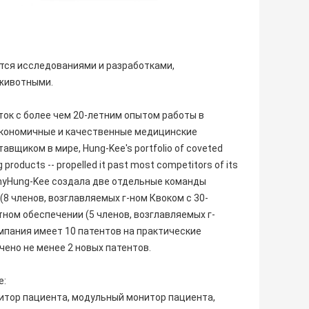
мается исследованиями и разработками,
 животными.
ток с более чем 20-летним опытом работы в
кономичные и качественные медицинские
щиком в мире, Hung-Kee's portfolio of coveted
products -- propelled it past most competitors of its
mpanyHung-Kee создала две отдельные команды
8 членов, возглавляемых г-ном Квоком с 30-
ном обеспечении (5 членов, возглавляемых г-
мпания имеет 10 патентов на практические
чено не менее 2 новых патентов.
е:
итор пациента, модульный монитор пациента,