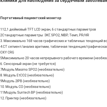
клиники для наблюдения за сердечным заболева
Портативный пациентский монитор
112,1 дюймовый TFT LCD экран, 6 стандартных параметров
2Стандартные параметры: ЭКГ, SPO2, NIBP, Темп, PR/HR
3. Максимально 168 часов графических и табличных тенденций в
4.СТ сегмент/анализ аритмии, табличная тенденция/графическа
OXY CRG
5Максимально 20 часов непрерывного рабочего времени (необяз
6. Сенсорный экран (не требуется)
7Модуль Masimo SPO2 (необязательно)
8. Модуль EtCO2 (необязательно)
9Модуль 2IPB (необязательно)
10. Модуль CO (необязательно)
11Модуль Suntech BP (необязательно)
12. Принтер (необязательно)