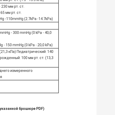
 230 мм рт. ст.
165 мм рт. ст.
g -110mmHg (2.7kPa -14.7kPa)
)
mHg - 300 mmHg (0 kPa - 40,0
- 150 mmHg (0 kPa - 20,0 kPa)
 (21,3 кПа) Педиатрический: 140
орожденный: 100 мм рт. ст. (13,3
еднего измеренного
я
еуказанной брошюре PDF)