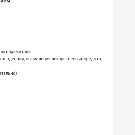
нием
сех параметров;
я тенденция, вычисления лекарственных средств,
ательно)