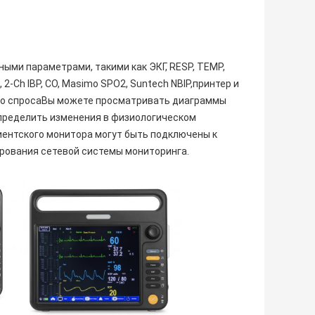
ыми параметрами, такими как ЭКГ, RESP, TEMP,
2-Ch IBP, CO, Masimo SPO2, Suntech NBIP,принтер и
го спросаВы можете просматривать диаграммы
пределить изменения в физиологическом
ентского монитора могут быть подключены к
рования сетевой системы мониторинга.