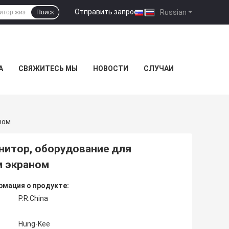
Отправить запрос
|
Russian
Поиск
А
СВЯЖИТЕСЬ МЫ
НОВОСТИ
СЛУЧАИ
ном
итор, оборудование для
м экраном
мация о продукте:
P.R.China
Hung-Kee