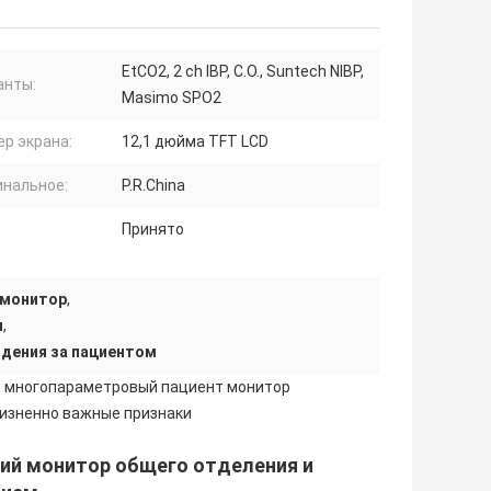
EtCO2, 2 ch IBP, C.O., Suntech NIBP,
анты:
Masimo SPO2
р экрана:
12,1 дюйма TFT LCD
инальное:
P.R.China
Принято
омонитор
,
и
,
дения за пациентом
р многопараметровый пациент монитор
жизненно важные признаки
ий монитор общего отделения и