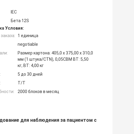
IEC
Бета 12S
ка Условия:
заказа:
1 единица
negotiable
али:
Размер картона: 405,0 x 375,00 x 310,0
мм (1 штука/CTN), 0,05CBM ВТ: 5,50
кг, ВТ: 4,00 кг
:
5 до 30 дней
:
T/T
бности:
2000 блоков в месяц
дование для наблюдения за пациентом с