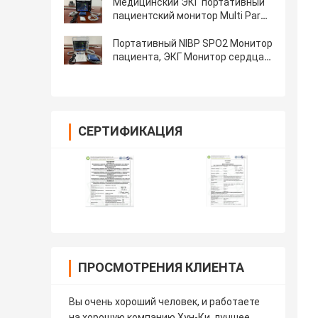
пациентского монитора,
Медицинский ЭКГ портативный
кардиомонитора
пациентский монитор Multi Para
для взрослых детей
новорожденных
Портативный NIBP SPO2 Монитор
пациента, ЭКГ Монитор сердца
для больницы ICU
СЕРТИФИКАЦИЯ
ПРОСМОТРЕНИЯ КЛИЕНТА
Вы очень хороший человек, и работаете
на хорошую компанию Хун-Ки, лучшее