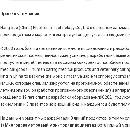
Профиль компании:
Hung-kee (China) Electronic Technology Co., Ltd в основном зани
производством и маркетингом продуктов для ухода за людьми и
С 2003 года, благодаря сильной команде исследований и разрабо
медицинской промышленности,мы успешно разработали самые э
продукты в миреС целью стать самым конкурентоспособным постав
medical goods – human caring medical products and veterinary caring 
kind in China to become the world's most valuable technology co
НИОКР, которые специализируются на программном обеспечении (
летним опытом разработки программного обеспечения) и аппарат
номШенг с 19 лет опыта разработки оборудования)К 2021 году ко
технологии и 5 патентов на внешний вид, и каждый год будет полу
На данный момент мы разработали 8 линий продуктов, в том числ
1) Многопараметровый мониторинг пациента:
портативный мон