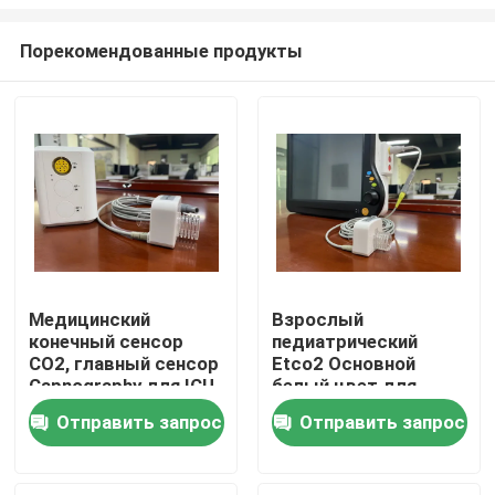
Порекомендованные продукты
Медицинский
Взрослый
конечный сенсор
педиатрический
Дом
CO2, главный сенсор
Etco2 Основной
Capnography для ICU
белый цвет для
CCU OR
кардиомонитора
Продукты
Отправить запрос
Отправить запрос
Видео