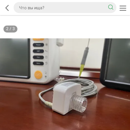
2
/
3